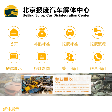
首页
补贴标准
报废标准
报废流程
解体展示
报废新闻
关于我们
联系我们
解体展示