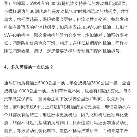
季）的缩写，5W对应的-30°就是机油支持最低的发动机启动温度。
小横杠后边的30则代表的是发动机100°时机油运动的粘稠度。数字
越大，粘稠度越高，保护效果会更好，但流动性会变差。每款发动
机都有最适应的机油粘稠度，如果本应该加5W-30的机油，却加了
5W-40的机油。那么发动机的阻力会变大，增加油耗，油泵效率变
低，润滑防护效果也会下滑。相反，选择低粘稠度的机油，同样会
降低润滑效果。所以一定尽量要选择与发动机匹配的机油标号。
4、多久需要换一次机油？
通常矿物质机油是5000公里一换，半合成机油7500公里一换，全合
成机油10000公里一换。因用车环境不同，也会有相应的变化。每次
汽车做完保养后，技师会注明下次保养公里数和时间，以先到为
准，按时间来说6个月正好是矿物机油的理论更换期，即使发动机六
个月都没有运转过，那也应该更换机油，因为此时机油已经氧化变
质，非但不能起到基础的润滑作用，反而这些污垢还会加速发动机
磨损，导致发动机锈化腐蚀、散热不畅等严重后果。而如果是半合