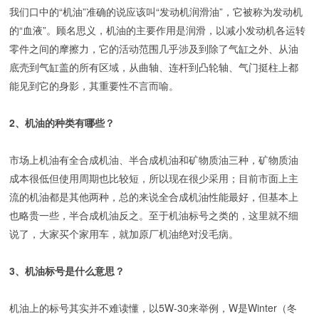
我们口中的“机油”准确的说应该叫“发动机润滑油”，它被称为发动机
的“血液”。顾名思义，机油的主要作用是润滑，以减小发动机各运转
零件之间的摩擦力，它的活动范围几乎涉及到除了气缸之外、从油
底壳到气缸盖的所有区域，从曲轴、连杆到凸轮轴、气门挺柱上都
能见到它的身影，其重要性不言而喻。
2、机油的种类有哪些？
市场上机油有全合成机油、半合成机油和矿物质油三种，矿物质油
成本很低但使用周期也比较短，所以现在很少采用；目前市面上主
流的机油都是其他两种，总的来说全合成机油性能最好，但基本上
也略贵一些，半合成机油反之。至于机油标号之类的，这里就不细
说了，大家买个家用车，就加原厂机油绝对没毛病。
3、机油标号是什么意思？
机油上的标号其实并不难读懂，以5W-30来举例，W是Winter（冬