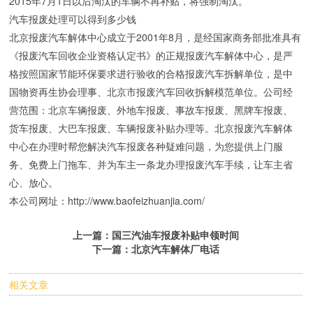
2015年7月1日以后淘汰的车辆不再补贴，将强制淘汰。
汽车报废处理可以得到多少钱
北京报废汽车解体中心
成立于2001年8月，是经国家商务部批准具有
《报废汽车回收企业资格认定书》的正规报废汽车解体中心，是严
格按照国家节能环保要求进行验收的合格报废汽车拆解单位，是中
国物资再生协会理事、北京市报废汽车回收拆解模范单位。公司经
营范围：
北京车辆报废
、外地车报废、
事故车报废
、黑牌车报废、
货车报废
、
大巴车报废
、
车辆报废补贴
办理等。北京报废汽车解体
中心在办理时帮您解决汽车报废各种疑难问题，为您提供上门服
务、免费上门拖车、并为车主一条龙办理报废汽车手续，让车主省
心、放心。
本公司网址：http://www.baofeizhuanjia.com/
上一篇：
国三汽油车报废补贴申领时间
下一篇：
北京汽车解体厂电话
相关文章