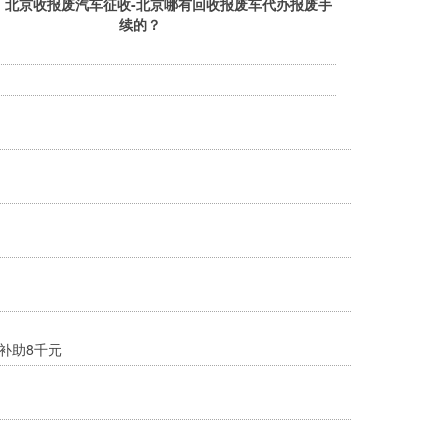
：
北京收报废汽车征收-北京哪有回收报废车代办报废手
续的？
补助8千元