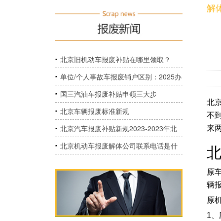
解
北京旧机动车报废补贴在哪里领取？
单位/个人事故车报废销户区别：2025办
理细则+特殊场景指南
国三汽油车报废补贴申领三大步
北
北京车辆报废标准新规
不
北京汽车报废补贴新规2023-2023年北
来
京国三车报废有补贴吗？
北京机动车报废解体公司联系电话是什
​
么？
原
辆
原
1