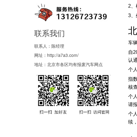
2
3
联系我们
车
联系人：陈经理
自
网址：
http://a7a3.com/
认
地址：北京市各区均有报废汽车网点
个
指
核
个
请
个
续