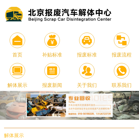
首页
补贴标准
报废标准
报废流程
解体展示
报废新闻
关于我们
联系我们
解体展示