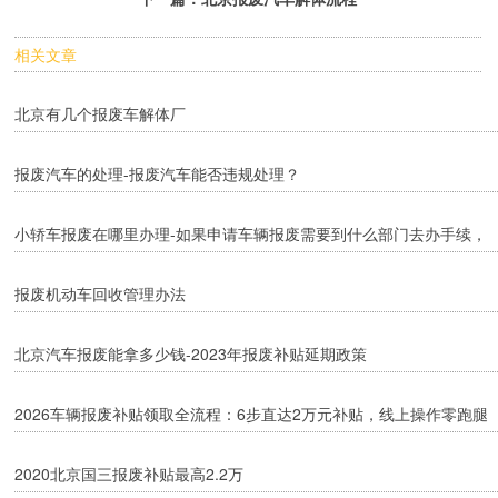
相关文章
北京有几个报废车解体厂
报废汽车的处理-报废汽车能否违规处理？
小轿车报废在哪里办理-如果申请车辆报废需要到什么部门去办手续，
国家是否给予补助？能给补多少钱？
报废机动车回收管理办法
北京汽车报废能拿多少钱-2023年报废补贴延期政策
2026车辆报废补贴领取全流程：6步直达2万元补贴，线上操作零跑腿
2020北京国三报废补贴最高2.2万