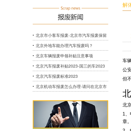
解
北京市小客车报废-北京市汽车报废保留
原车牌号如何办理？
北京外地车能办理汽车报废吗？
北京车辆报废申领补贴注意事项
车
北京汽车报废补贴2023-国三的车2023
公
年报废能补贴多少？
北京汽车报废标准2023
但
北京机动车报废怎么办理-请问在北京市
​
在哪里办理车辆报废，需要准备什么材
北
料？
1
章
2