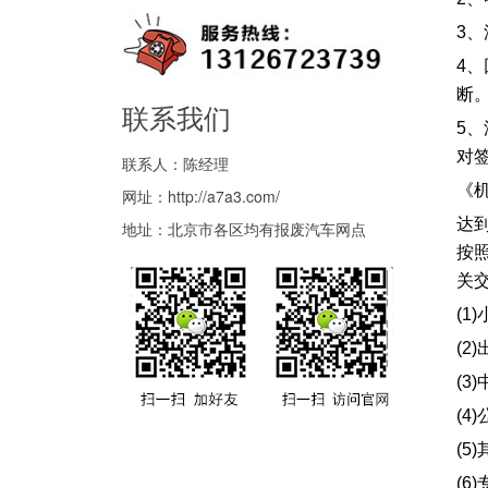
3
4
断
联系我们
5
对
联系人：陈经理
《
网址：
http://a7a3.com/
达
地址：北京市各区均有报废汽车网点
按
关
(
(2
(3
(4
(
(6