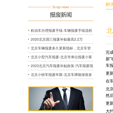
解
北
机动车办理报废手续-车辆报废手续流程
2020北京国三报废补贴最高2.2万
北京车辆报废多久更新指标，北京车管
完
部门强制报废后指标能否更新？
北京小型汽车报废-北京市单位报废小客
新
车指标如何获得指标？
2023北京汽车报废补贴政策-汽车报废现
车
更
在政府补贴多少？
北京小轿车报废年限-北京车牌能保留多
在
长时间，有一辆03年（国2）京牌小客
北
车，准备报废，报废后车牌能保留多
然
久？
更
大