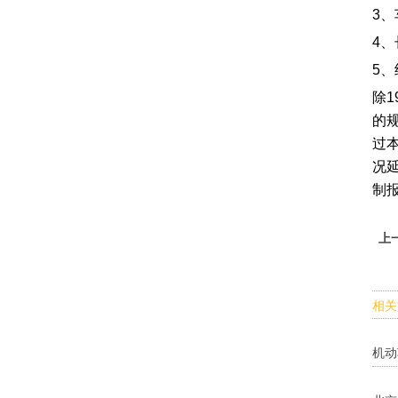
3
4
5
除
的
过
况
制
上
相关
机动