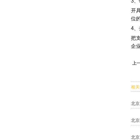
3
开
位
4
把
企
上
相关
北京
北京
北京