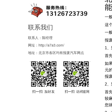
一
联系我们
这
一
联系人：陈经理
报
网址：
http://a7a3.com/
1
地址：北京市各区均有报废汽车网点
首
如
元
报
2
首
较
您