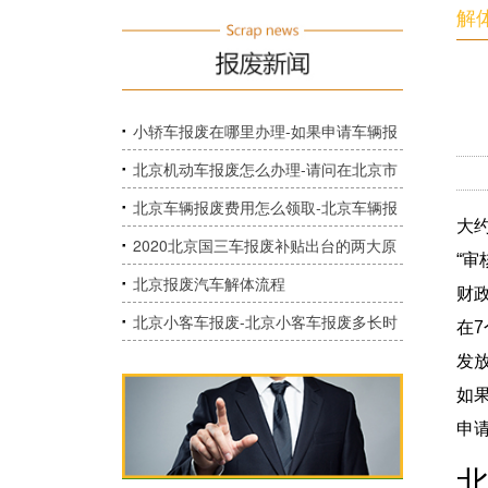
解
小轿车报废在哪里办理-如果申请车辆报
废需要到什么部门去办手续，国家是否
北京机动车报废怎么办理-请问在北京市
给予补助？能给补多少钱？
在哪里办理车辆报废，需要准备什么材
北京车辆报废费用怎么领取-北京车辆报
大
料？
废补贴怎么领取？
2020北京国三车报废补贴出台的两大原
“
因
北京报废汽车解体流程
财
北京小客车报废-北京小客车报废多长时
在
间能出标？
发
如
申
​