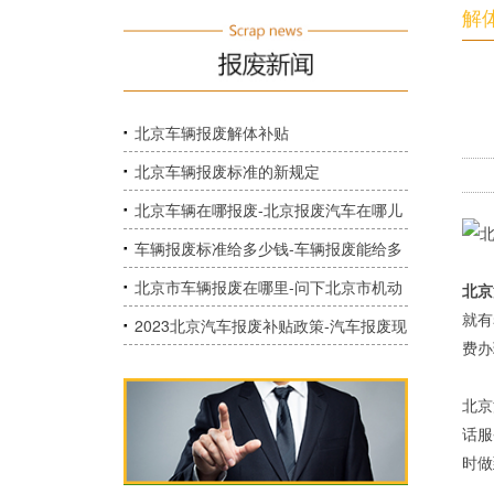
解
北京车辆报废解体补贴
北京车辆报废标准的新规定
北京车辆在哪报废-北京报废汽车在哪儿
办理？
车辆报废标准给多少钱-车辆报废能给多
少钱？
北京市车辆报废在哪里-问下北京市机动
北京
就有
车有没有报废年头？
2023北京汽车报废补贴政策-汽车报废现
费办
在政府补贴多少？
北京
话服
时做