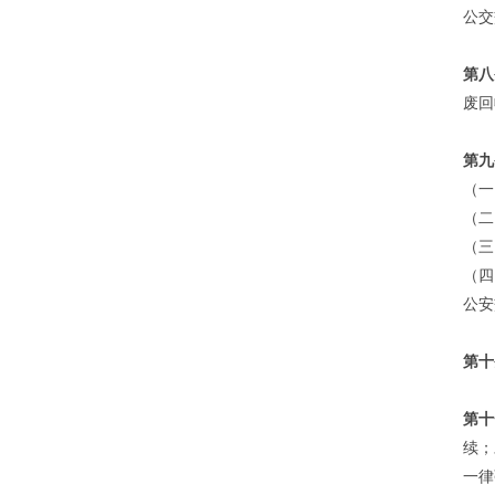
公交
第八
废回
第九
（一
（二
（三
（四
公安
第十
第十
续；
一律