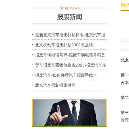
解
最新北京汽车报废补贴标准-北京汽车报
废时如何申请报废补贴？
北京机动车报废补贴2023怎么领
取-2023年北京机动车报废补贴需要纳税
报废车辆电话号码-报废车辆电话号码是
北京
吗？
多少？
货车报废车回收价格表2023-报废汽车多
少钱一吨 京牌车辆报废的汽车值多少钱
报废汽车-如何办理汽车报废手续？
第一
合本
吗？
北京汽车强制报废时间
第二
第三
管理