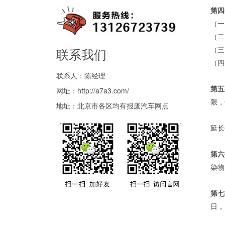
第四
（一
（二
（三
联系我们
（四
联系人：陈经理
第五
网址：
http://a7a3.com/
限，
地址：北京市各区均有报废汽车网点
延长
第六
染物
第七
日，