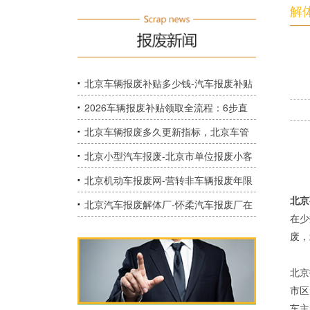
解
北京车辆报废补贴多少钱-汽车报废补贴
多少钱？
2026车辆报废补贴领取全流程：6步直
达2万元补贴，线上操作零跑腿
北京车辆报废多久更新指标，北京车管
部门强制报废后指标能否更新？
北京小型汽车报废-北京市单位报废小客
车指标如何获得指标？
北京机动车报废网-营转非车辆报废年限
北京
最新规定
北京汽车报废解体厂-怀柔汽车报废厂在
在少
哪里？
废，
北京
市区
车主