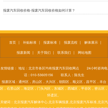
报废汽车回收价格-报废汽车回收价格如何计算？
首页
|
补贴标准
|
报废标准
|
报废流程
|
解体展示
|
报废新闻
|
关于我们
|
联系我们
|
网站地图
友情链接： 地址：北京市各区均有报废汽车回收网点 24小时咨询电
话：010-53605156 联系人：陈先生
报废区域：通州区，房山区，大兴区，朝阳区，顺义区，昌平区，丰台
区，石景山区，海淀区，门头沟区，东城区，西城区，平谷区，密云区，
怀柔区。
关键词：北京报废汽车解体中心,北京车辆报废,北京报废汽车标准,北京汽