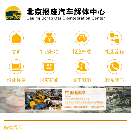
首页
补贴标准
报废标准
报废流程
解体展示
报废新闻
关于我们
联系我们
解体展示