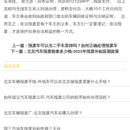
安系统。 第七步：回寄证明，同步到12123APP，残值支付。 以上
流程均无须车主本人到场办理，资料交付后，大概10个工作日内完
成，车主将会收到由政府部门发出的车辆回收证明与注销证明。 总
而言之，依法报废是每个车主的义务，车主们一定要谨记：依法报
废，才是保护自身合法权益的唯一方式。
上一篇：
报废车可以当二手车卖掉吗？如何正确处理报废车
下一篇：
北京汽车报废能拿多少钱-2023年报废补贴延期政策
相关文章
北京车辆报废手续-外地车可以在北京做报废需要什么手续？
如何成立汽车报废公司-汽车报废公司的程序如何办理流程？
北京车辆报废厂-北京报废汽车在哪儿办理？
国三汽油车报废补贴申领三大步