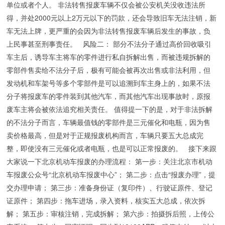
单位或者个人。 非法转售报废车辆不仅会被公安机关没收违法所
得，并处2000元以上2万元以下的罚款，还会导致旧车无法注销，新
车无法上牌，更严重的会因为非法转售报废车辆后发生的事故，负
上民事甚至刑事责任。 风险二： 部分不法分子通过高价回收吸引
车主后，诱导车主将车的零件进行私自拆解出售，而被违规拆解的
零部件售卖给不法分子后，极有可能会被再次出售或非法利用，但
发动机和车架号等多个零部件是可以追溯到车主身上的，如果不法
分子将报废车的零件装到其他汽车，而其他汽车出现事故时，原报
废车主将会被依法追究相关责任。 值得提一下的是，对于非法拆解
的不法分子而言，车辆最值钱的零部件是三元催化和电瓶，因为售
卖价格最高，但是对于正规报废机构而言，车辆只要五大总成完
整，即使没有三元催化或者电瓶，也是可以正常报废的。 接下来跟
大家说一下北京机动车报废的办理流程： 第一步：关注北京市机动
车报废公众号“北京机动车报废中心”； 第二步：点击“报废办理”，提
交办理申请； 第三步：准备身份证（复印件）、行驶证原件、登记
证原件； 第四步：拖车进场，录入资料，核实五大总成，依次拆
解； 第五步：审核注销，完成拆解； 第六步：拍摄拆后照，上传公