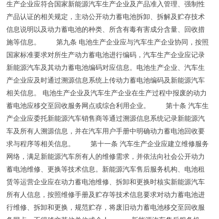
生产企业应符合国家新能源汽车生产企业及产品准入管理、强制性
产品认证的相关规定，主动公开动力蓄电池拆卸、拆解及贮存技术
信息说明以及动力蓄电池的种类、所含有毒有害成分含量、回收措
施等信息。 第九条 电池生产企业应与汽车生产企业协同，按照
国家标准要求对所生产动力蓄电池进行编码，汽车生产企业应记录
新能源汽车及其动力蓄电池编码对应信息。电池生产企业、汽车生
产企业应及时通过溯源信息系统上传动力蓄电池编码及新能源汽车
相关信息。 电池生产企业及汽车生产企业在生产过程中报废的动力
蓄电池应移交至回收服务网点或综合利用企业。 第十条 汽车生
产企业应委托新能源汽车销售商等通过溯源信息系统记录新能源汽
车及所有人溯源信息，并在汽车用户手册中明确动力蓄电池回收要
求与程序等相关信息。 第十一条 汽车生产企业应建立维修服务
网络，满足新能源汽车所有人的维修需求，并依法向社会公开动力
蓄电池维修、更换等技术信息。新能源汽车售后服务机构、电池租
赁等运营企业应在动力蓄电池维修、拆卸和更换时核实新能源汽车
所有人信息，按照维修手册及贮存等技术信息要求对动力蓄电池进
行维修、拆卸和更换，规范贮存，将废旧动力蓄电池移交至回收服