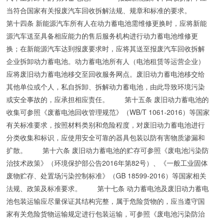
当符合国家有关报废汽车回收拆解法规、规章和标准的要求。
第十四条 新能源汽车所有人在动力蓄电池需维修更换时，应将新能
源汽车送至具备相应能力的售后服务机构进行动力蓄电池维修更
换；在新能源汽车达到报废要求时，应将其送至报废汽车回收拆解
企业拆卸动力蓄电池。动力蓄电池所有人（电池租赁等运营企业）
应将废旧动力蓄电池移交至回收服务网点。废旧动力蓄电池移交给
其他单位或个人，私自拆卸、拆解动力蓄电池，由此导致环境污染
或安全事故的，应承担相应责任。 第十五条 废旧动力蓄电池的
收集可参照《废蓄电池回收管理规范》（WB/T 1061-2016）等国家
有关标准要求，按照材料类别和危险程度，对废旧动力蓄电池进行
分类收集和标识，应使用安全可靠的器具包装以防有害物质渗漏和
扩散。 第十六条 废旧动力蓄电池的贮存可参照《废电池污染防
治技术政策》（环境保护部公告2016年第82号）、《一般工业固体
废物贮存、处置场污染控制标准》（GB 18599-2016）等国家相关
法规、政策及标准要求。 第十七条 动力蓄电池及废旧动力蓄电
池包装运输应尽量保证其结构完整，属于危险货物的，应当遵守国
家有关危险货物运输规定进行包装运输，可参照《废电池污染防治