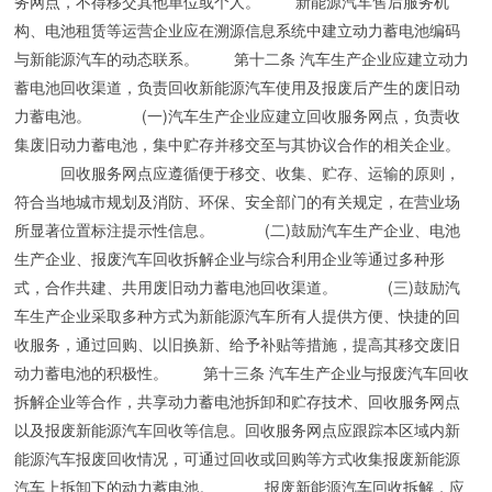
务网点，不得移交其他单位或个人。 新能源汽车售后服务机
构、电池租赁等运营企业应在溯源信息系统中建立动力蓄电池编码
与新能源汽车的动态联系。 第十二条 汽车生产企业应建立动力
蓄电池回收渠道，负责回收新能源汽车使用及报废后产生的废旧动
力蓄电池。 (一)汽车生产企业应建立回收服务网点，负责收
集废旧动力蓄电池，集中贮存并移交至与其协议合作的相关企业。
回收服务网点应遵循便于移交、收集、贮存、运输的原则，
符合当地城市规划及消防、环保、安全部门的有关规定，在营业场
所显著位置标注提示性信息。 (二)鼓励汽车生产企业、电池
生产企业、报废汽车回收拆解企业与综合利用企业等通过多种形
式，合作共建、共用废旧动力蓄电池回收渠道。 (三)鼓励汽
车生产企业采取多种方式为新能源汽车所有人提供方便、快捷的回
收服务，通过回购、以旧换新、给予补贴等措施，提高其移交废旧
动力蓄电池的积极性。 第十三条 汽车生产企业与报废汽车回收
拆解企业等合作，共享动力蓄电池拆卸和贮存技术、回收服务网点
以及报废新能源汽车回收等信息。回收服务网点应跟踪本区域内新
能源汽车报废回收情况，可通过回收或回购等方式收集报废新能源
汽车上拆卸下的动力蓄电池。 报废新能源汽车回收拆解，应