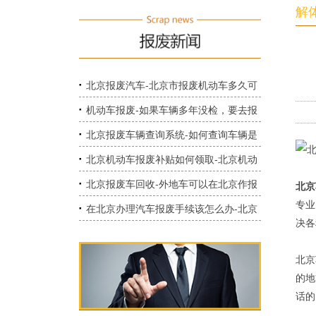
解
北京报废汽车-北京市报废机动车多久可
以拿到指标？
机动车报废-如果车辆多年没检，要去报
废需要交费吗？
北京报废车辆查询系统-如何查询车辆是
否报废？
北京机动车报废补贴如何领取-北京机动
车报废补贴在哪里领取？
北京报废车回收-外地车可以在北京作报
北京
专业
废吗？需要什么手续？
在北京办理汽车报废手续该怎么办-北京
决各
市机动车报废需要哪些手续？
北京
的地
话的，