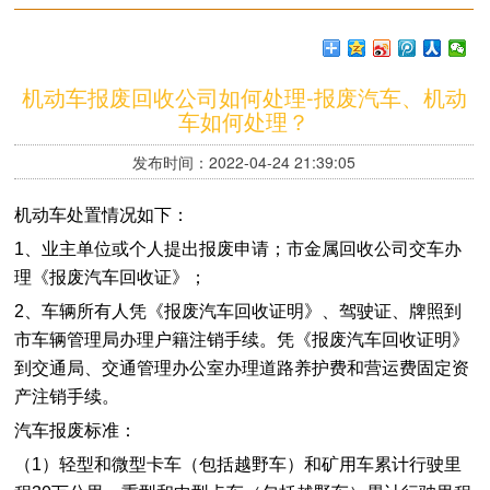
​机动车报废回收公司如何处理-报废汽车、机动
车如何处理？
发布时间：2022-04-24 21:39:05
机动车处置情况如下：
1、业主单位或个人提出报废申请；市金属回收公司交车办
理《报废汽车回收证》；
2、车辆所有人凭《报废汽车回收证明》、驾驶证、牌照到
市车辆管理局办理户籍注销手续。凭《报废汽车回收证明》
到交通局、交通管理办公室办理道路养护费和营运费固定资
产注销手续。
汽车报废标准：
（1）轻型和微型卡车（包括越野车）和矿用车累计行驶里