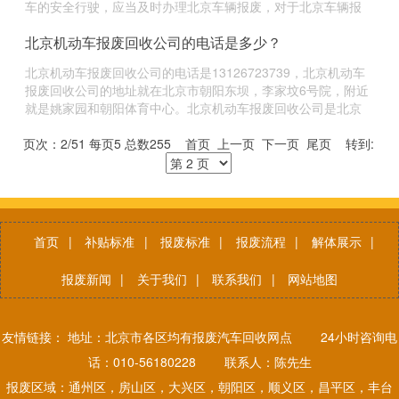
车的安全行驶，应当及时办理北京车辆报废，对于北京车辆报
废不办理不仅仅是安全上的隐患而且对车主本身影响也比较
北京机动车报废回收公司的电话是多少？
大，如果出了什么事情都有车主承担责任，所以车辆到期后一
定要办理北京车辆报废，那么北京车辆报废不办理的后果有什
北京机动车报废回收公司的电话是13126723739，北京机动车
么？今天跟小编一起了解下车辆不报废有哪些后果吧。
报废回收公司的地址就在北京市朝阳东坝，李家坟6号院，附近
就是姚家园和朝阳体育中心。北京机动车报废回收公司是北京
市第一家汽车报废厂，也是同行业中规模大、设备完备的报废
页次：2/51 每页5 总数255
汽车拆解企业，具有二十多年的报废汽车业务工作经验和先进
首页
上一页
下一页
尾页
转到:
的现代化的管理经营模式，是北京市报废汽车拆解企业模范标
兵单位，也是北京市车辆管理所指定的车辆报废厂家。
首页
|
补贴标准
|
报废标准
|
报废流程
|
解体展示
|
报废新闻
|
关于我们
|
联系我们
|
网站地图
友情链接： 地址：北京市各区均有报废汽车回收网点 24小时咨询电
话：010-56180228 联系人：陈先生
报废区域：通州区，房山区，大兴区，朝阳区，顺义区，昌平区，丰台