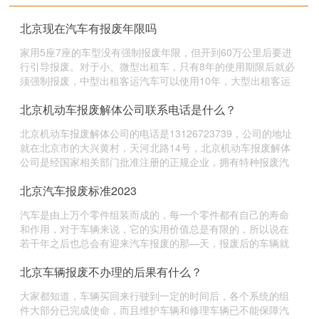
北京现在汽车有报废年限吗
家用5座7座的车型没有强制报废年限，但开到60万公里后要进
行引导报废。对于小、微型出租车，只有8年的使用期限后就必
须强制报废，中型出租客运汽车可以使用10年，大型出租客运
汽车则可以使用12年。微型载货汽车到达12年时就必须报废，
北京机动车报废解体公司联系电话是什么？
而重、中、轻型货车以及牵引类汽车拥有15年的强制报废年
限。
北京机动车报废解体公司的电话是13126723739，公司的地址
就在北京市的大兴黄村，天河北路14号，北京机动车报废解体
公司是经国家相关部门批准注册的正规企业，拥有特种报废汽
车拆解资质，并在北京市车管所与商委进行备案。北京机动车
北京汽车报废标准2023
报废解体公司北京市从事报废汽车拆解行业20余年，是北京市
实力强、拆解设备多、场地大的报废机动车解体厂。
汽车是由上万个零件组装而成的，每一个零件都有自己的寿命
和作用，对于车辆来说，它的实用价值总是有限的，所以说在
若干年之后也总会有迎来汽车报废的那—天，报废后的车辆就
不能够作为代步工具进行使用了，那么在我国的相关北京汽车
北京车辆报废不办理的后果有什么？
报废标准之中，对于车辆的报废是怎么管理的，那么北京汽车
报废标准是什么呢？接下来小编就带领大家一起去看看吧！
大家都知道，车辆买回来行驶到一定的时间后，各个系统的组
件大部分已完成使命，而且维护车辆和修理车辆已不能保障汽