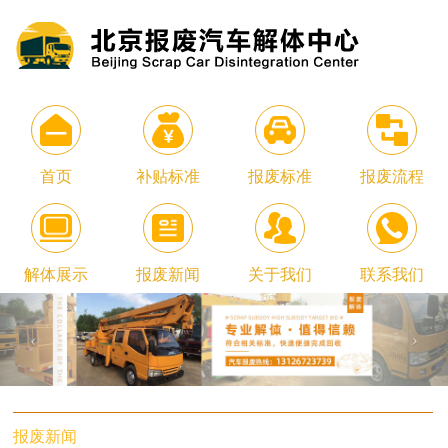
首页
补贴标准
报废标准
报废流程
解体展示
报废新闻
关于我们
联系我们
报废新闻