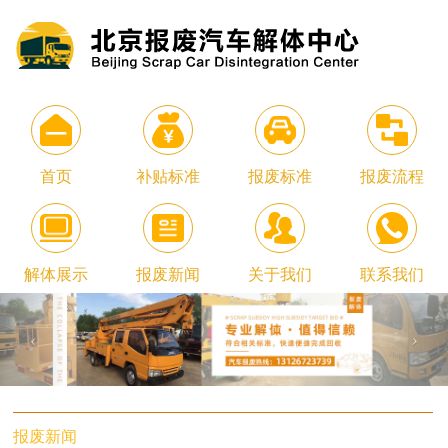
首页
补贴标准
报废标准
报废流程
解体展示
报废新闻
关于我们
联系我们
报废新闻