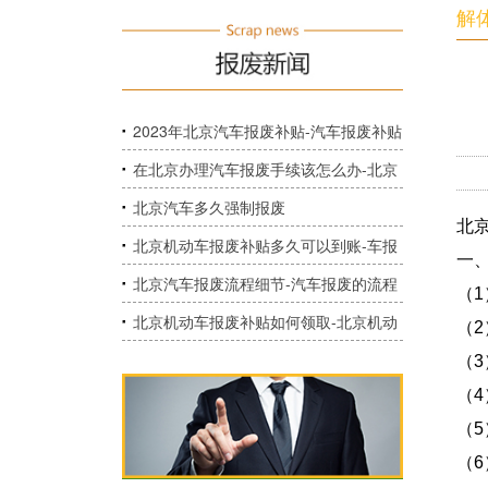
解
2023年北京汽车报废补贴-汽车报废补贴
政策已定，最高能拿1万
在北京办理汽车报废手续该怎么办-北京
市机动车报废需要哪些手续？
北京汽车多久强制报废
北
北京机动车报废补贴多久可以到账-车报
一
废补助，一般都多久到账？
北京汽车报废流程细节-汽车报废的流程
（
是什么？还有补贴吗？
北京机动车报废补贴如何领取-北京机动
（2
车报废补贴在哪里领取？
（3
（4
（
（