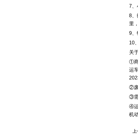
​7
8
里
9
1
关
①
运
202
②
③
④
机动
上