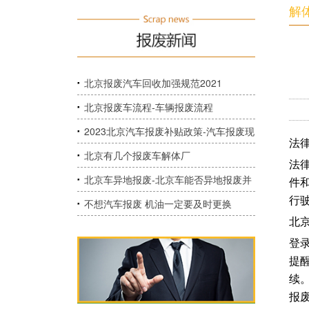
解
北京报废汽车回收加强规范2021
北京报废车流程-车辆报废流程
2023北京汽车报废补贴政策-汽车报废现
法
在政府补贴多少？
北京有几个报废车解体厂
法
北京车异地报废-北京车能否异地报废并
件
行
保留购车指标？
不想汽车报废 机油一定要及时更换
北
登
提
续
报