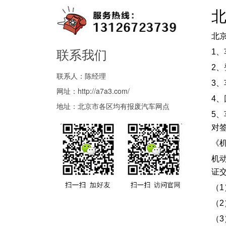
北
联系我们
1
2
联系人：陈经理
3
网址：
http://a7a3.com/
4
地址：北京市各区均有报废汽车网点
5
对
《
机
证
（
（2
（