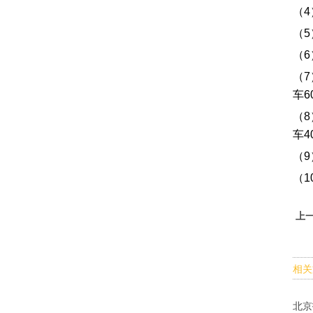
（
（
（6
（
车6
（
车
（
（
上
相关
北京